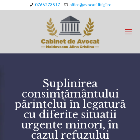
0766273517
office@avocati-litigii.ro
Suplinirea
consimțământului
părintelui în legatură
cu diferite situatii
urgente minori, în
cazul refuzului