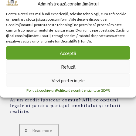
Administrează consimțământul
Related posts
Pentru a oferi cea mai bună experiență, folosim tehnologii, cum ar fi cookie-
uri, pentru a stoca și/sau accesa informațiile despre dispozitive.
Consimțământul pentru aceste tehnologii ne permite să procesăm date,
martie 24, 2026
cum ar fi comportamentul de navigare sau ID-uri unice pe acest site. Dacă nu
îți dai consimțământul sau îți retragi consimțământul dat poate avea afecte
negative asupra unor anumite funcționalități și funcții.
Acceptă
Refuză
Vezi preferințele
Politică cookie-uri
Politica de confidentialitate GDPR
Ai un credit ipotecar comun? Află ce opțiuni
legale ai pentru partajul imobilului și soluții
realiste.
Read more