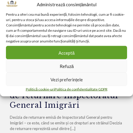
Administrează consimțământul
Pentru a oferi cea mai bună experiență, folosim tehnologii, cum ar fi cookie-
uri, pentru a stoca și/sau accesa informațiile despre dispozitive.
Consimțământul pentru aceste tehnologii ne permite să procesăm date,
cum ar fi comportamentul de navigare sau ID-uri unice pe acest site. Dacă nu
îți dai consimțământul sau îți retragi consimțământul dat poate avea afecte
negative asupra unor anumite funcționalități și funcții.
Acceptă
Refuză
Alina Moldoveanu
at
februarie 16, 2021
Vezi preferințele
Contestație anulare decizie
Politică cookie-uri
Politica de confidentialitate GDPR
de returnare Inspectoratul
General Imigrări
Decizia de returnare emisă de Inspectoratul General pentru
Imigrări – ce este, când se emite și ce drepturi are străinul Decizia
de returnare reprezintă unul dintre
[…]