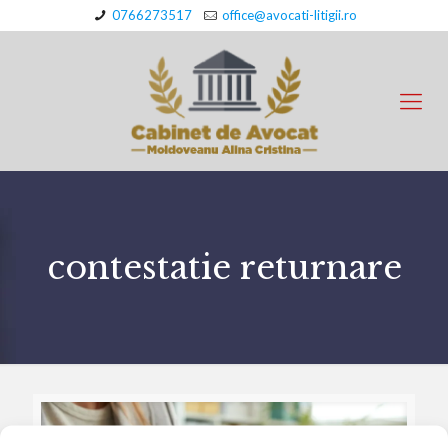
0766273517
office@avocati-litigii.ro
contestatie returnare